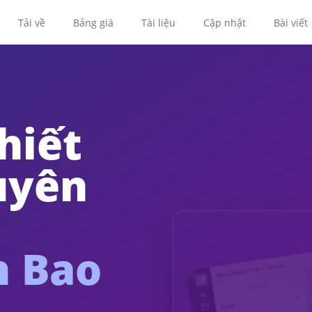
Tải về
Bảng giá
Tài liệu
Cập nhật
Bài viết
hiết
uyên
n Bao