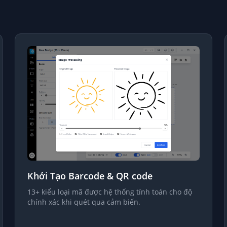
Khởi Tạo Barcode & QR code
13+ kiểu loại mã được hệ thống tính toán cho độ
chính xác khi quét qua cảm biến.