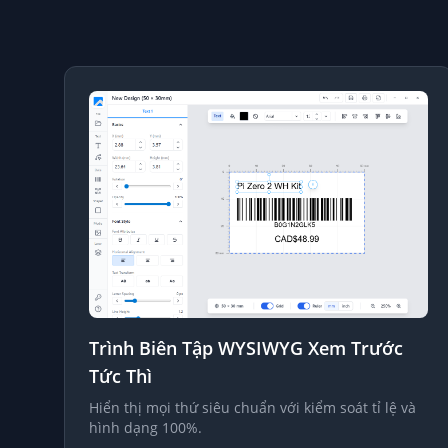
Trình Biên Tập WYSIWYG Xem Trước
Tức Thì
Hiển thị mọi thứ siêu chuẩn với kiểm soát tỉ lệ và
hình dạng 100%.