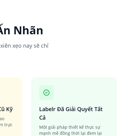
 Ấn Nhãn
xiên xẹo nay sẽ chỉ
Cũ Kỹ
Labelr Đã Giải Quyết Tất
Cả
iao
ém trực
Một giải pháp thiết kế thực sự
mạnh mẽ đồng thời lại đem lại