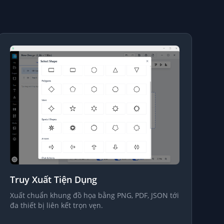
Truy Xuất Tiện Dụng
Xuất chuẩn khung đồ họa bằng PNG, PDF, JSON tới
đa thiết bị liên kết trọn vẹn.