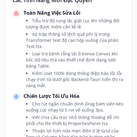
Các Tính Năng Mới Đặc Quyền
Toàn Năng Việc Sửa Lỗi
Tiễu trừ độ rung lắc giật cục khi những đối
tượng được mớm căn kề lề.
Xử tráp thông số lệch quẻ phi lý trong
Transformer text độ cao hộp vuông của phần
Text.tsx.
Loại trừ bệnh rỗng tải ở Konva Canvas khi
bốc dữ liệu thả vào thiết chế định dạng lưới
bảng Table.
Kiểm soát 100% dòng thông điệp báo lốc lỗi
chạy trơn từ dưới gốc Backend Tauri hiển thị ra
sáng mắt.
Chiến Lược Tối Ưu Hóa
Cho rút ngắn chuẩn dính Drag bám viền kéo
xuống cực nhạy từ 5 rơi vỡ xuống 3px.
Viết chia cấu trúc nhỏ thông thoáng dễ chi
phối cho file thiết bị PropertiesPanel.tsx.
Thuận lợi hơn nữa màn điền tỉ lệ Grid của
Row và Column bằng dàn trận button phân