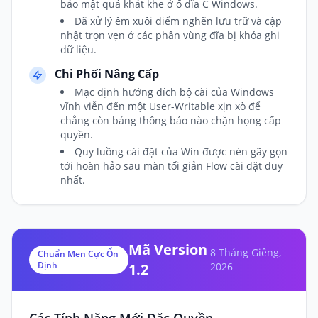
bảo mật quá khát khe ở ổ đĩa C Windows.
Đã xử lý êm xuôi điểm nghẽn lưu trữ và cập
nhật trọn vẹn ở các phân vùng đĩa bị khóa ghi
dữ liệu.
Chi Phối Nâng Cấp
Mạc định hướng đích bộ cài của Windows
vĩnh viễn đến một User-Writable xịn xò để
chẳng còn bảng thông báo nào chặn họng cấp
quyền.
Quy luồng cài đặt của Win được nén gãy gọn
tới hoàn hảo sau màn tối giản Flow cài đặt duy
nhất.
Mã Version
8 Tháng Giêng,
Chuẩn Men Cực Ổn
Định
1.2
2026