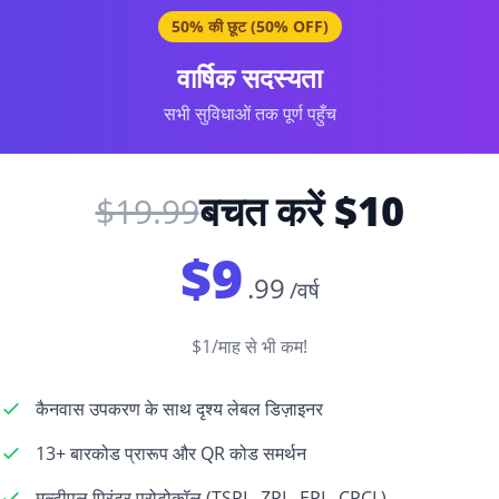
50% की छूट (50% OFF)
वार्षिक सदस्यता
सभी सुविधाओं तक पूर्ण पहुँच
बचत करें $10
$19.99
$9
.99
/वर्ष
$1/माह से भी कम!
कैनवास उपकरण के साथ दृश्य लेबल डिज़ाइनर
13+ बारकोड प्रारूप और QR कोड समर्थन
मल्टीपल प्रिंटर प्रोटोकॉल (TSPL, ZPL, EPL, CPCL)