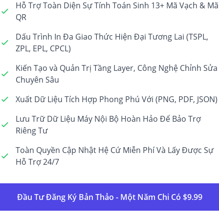
Hỗ Trợ Toàn Diện Sự Tính Toán Sinh 13+ Mã Vạch & Mã
QR
Dấu Trình In Đa Giao Thức Hiện Đại Tương Lai (TSPL,
ZPL, EPL, CPCL)
Kiến Tạo và Quản Trị Tầng Layer, Công Nghệ Chỉnh Sửa
Chuyên Sâu
Xuất Dữ Liệu Tích Hợp Phong Phú Với (PNG, PDF, JSON)
Lưu Trữ Dữ Liệu Máy Nội Bộ Hoàn Hảo Để Bảo Trợ
Riêng Tư
Toàn Quyền Cập Nhật Hệ Cứ Miễn Phí Và Lấy Được Sự
Hỗ Trợ 24/7
Đầu Tư Đăng Ký Bản Thảo - Một Năm Chi Có $9.99