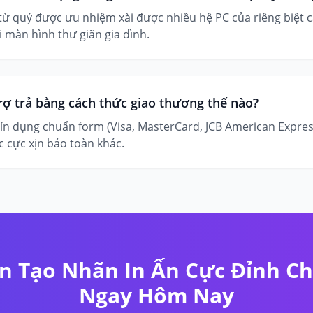
 từ quý được ưu nhiệm xài được nhiều hệ PC của riêng biệt 
 màn hình thư giãn gia đình.
rợ trả bằng cách thức giao thương thế nào?
tín dụng chuẩn form (Visa, MasterCard, JCB American Express
c cực xịn bảo toàn khác.
n Tạo Nhãn In Ấn Cực Đỉnh C
Ngay Hôm Nay