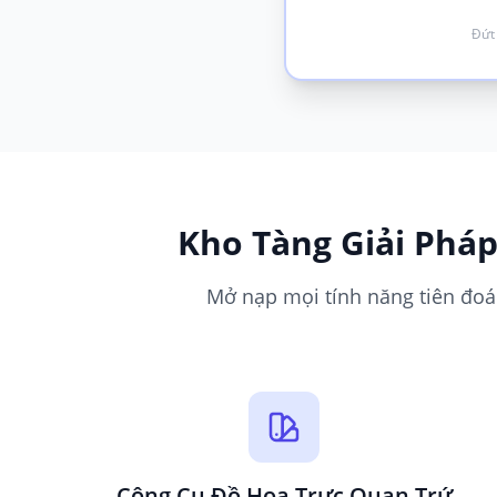
Đứt 
Kho Tàng Giải Pháp
Mở nạp mọi tính năng tiên đoán
Công Cụ Đồ Họa Trực Quan Trứ