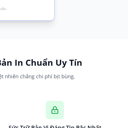
 vấn.
Bản In Chuẩn Uy Tín
t nhiên chẳng chi phí bịt bùng.
Sức Trữ Bản Vị Đáng Tin Bậc Nhất