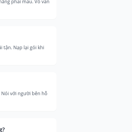
chẳng phai màu. Vô vàn
tận. Nạp lại gói khi
. Nói với người bên hỗ
g?