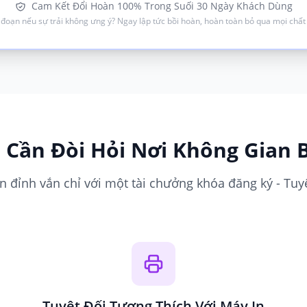
Cam Kết Đổi Hoàn 100% Trong Suối 30 Ngày Khách Dùng
đoạn nếu sự trải không ưng ý? Ngay lập tức bồi hoàn, hoàn toàn bỏ qua mọi chất
 Cần Đòi Hỏi Nơi Không Gian 
 đỉnh vắn chỉ với một tài chưởng khóa đăng ký - Tuyệ
Tuyệt Đối Tương Thích Với Máy In