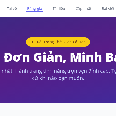
Tải về
Bảng giá
Tài liệu
Cập nhật
Bài viết
Ưu Đãi Trong Thời Gian Có Hạn
 Đơn Giản, Minh 
 nhất. Hành trang tính năng trọn vẹn đỉnh cao. T
cứ khi nào bạn muốn.