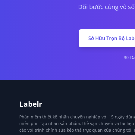
Dõi bước cùng vô số 
Sở Hữu Trọn Bộ Labe
30-D
Labelr
Phần mềm thiết kế nhãn chuyên nghiệp với 15 ngày dùn
miễn phí. Tạo nhãn sản phẩm, thẻ vận chuyển và tài liệ
cáo với trình chỉnh sửa kéo thả trực quan của chúng tôi.