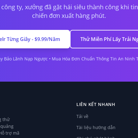
công ty, xưởng đã gặt hái siêu thành công khi t
chiến đơn xuất hàng phút.
lr Từng Giây - $9.99/Năm
Thử Miễn Phí Lấy Trải 
ay Bảo Lãnh Nạp Ngược • Mua Hóa Đơn Chuẩn Thông Tin An Ninh 
LIÊN KẾT NHANH
Tải về
g thử
u quảng
Tài liệu hướng dẫn
 Hỗ trợ mã