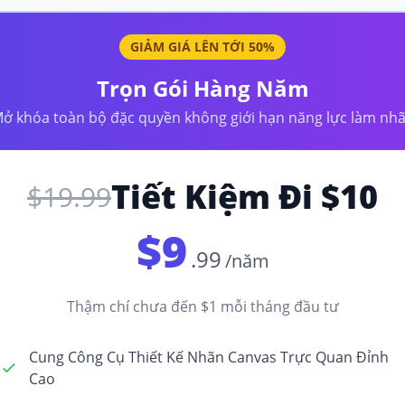
GIẢM GIÁ LÊN TỚI 50%
Trọn Gói Hàng Năm
ở khóa toàn bộ đặc quyền không giới hạn năng lực làm nh
Tiết Kiệm Đi $10
$19.99
$9
.99
/năm
Thậm chí chưa đến $1 mỗi tháng đầu tư
Cung Công Cụ Thiết Kế Nhãn Canvas Trực Quan Đỉnh
Cao