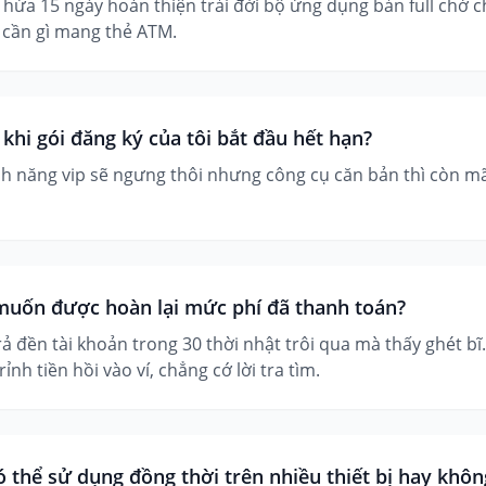
ứa 15 ngày hoàn thiện trải đời bộ ứng dụng bản full chớ 
 cần gì mang thẻ ATM.
 khi gói đăng ký của tôi bắt đầu hết hạn?
h năng vip sẽ ngưng thôi nhưng công cụ căn bản thì còn mãi 
 muốn được hoàn lại mức phí đã thanh toán?
rả đền tài khoản trong 30 thời nhật trôi qua mà thấy ghét bĩ
ỉnh tiền hồi vào ví, chẳng cớ lời tra tìm.
ó thể sử dụng đồng thời trên nhiều thiết bị hay khôn