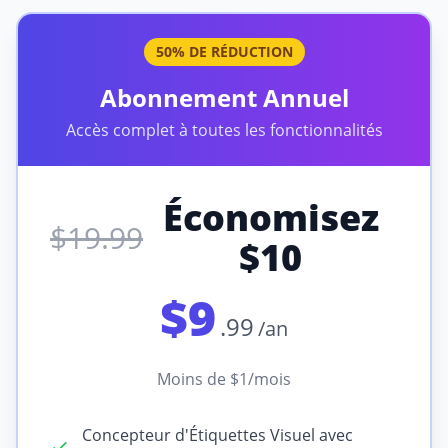
50% DE RÉDUCTION
Abonnement Annuel
Accès complet à toutes les fonctionnalités
Économisez
$19.99
$10
$9
.99
/an
Moins de $1/mois
Concepteur d'Étiquettes Visuel avec